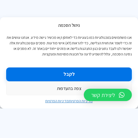
מְעוּלֶה
ניהול הסכמה
אנו משתמשים בטכנולוגיות כמו בעוגיות כדי לאחסן ו/או מכשיר גישה מידע. אנחנו עושים את
מבוסס על
382 ביקורות
זה כדי לשפר את חווית הגלישה, כדי להראות (לא) אישי מודעות. מסכים עם טכנולוגיות אלה
יאפשרו לנו לעבד נתונים כגון התנהגות גלישה או מזהים ייחודיים באתר זה. לא מסכים או
נסיגה הסכמה, עלול להשפיע לרעה על תכונות מסוימות ופונקציות.
לקבל
Grisha Makarov
צפה בהעדפות
2024-08-23
ליצירת קשר
מדיניות הפרטיות
מדיניות הפרטיות
לני
מור עברה על נתונים ונתנה שירות מקיף.
מ
יב.