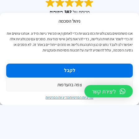
מבוסס על
382 ביקורות
ניהול הסכמה
אנו משתמשים בטכנולוגיות כמו בעוגיות כדי לאחסן ו/או מכשיר גישה מידע. אנחנו עושים את
זה כדי לשפר את חווית הגלישה, כדי להראות (לא) אישי מודעות. מסכים עם טכנולוגיות אלה
יאפשרו לנו לעבד נתונים כגון התנהגות גלישה או מזהים ייחודיים באתר זה. לא מסכים או
נסיגה הסכמה, עלול להשפיע לרעה על תכונות מסוימות ופונקציות.
Grisha Makarov
2024-08-23
לקבל
לני
מור עברה על נתונים ונתנה שירות מקיף.
מ
יב.
צפה בהעדפות
ליצירת קשר
מדיניות הפרטיות
מדיניות הפרטיות