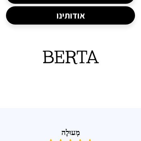
אודותינו
מְעוּלֶה